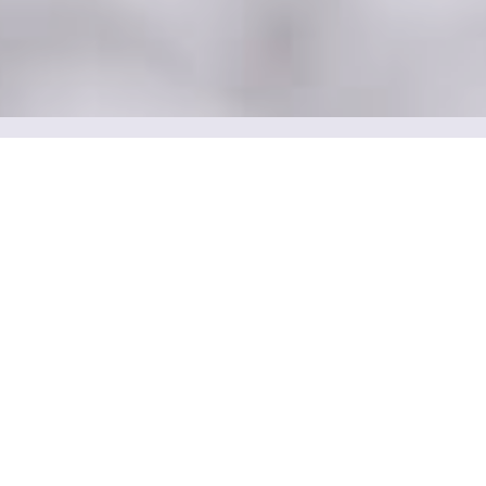
Sed Do Eiusmod
Tempor
Lorem ipsum dolor sit amet, consectetur adipiscing elit, sed
do eiusmod incididunt ut labore et dolore aliqua.
Pellentesque pulvinar pellentesque habitant morbi. Sed do
eiusmod tempor incididunt ut labore et dolore magna aliqua
dolor ad minim velit esse cillum et dolore magna aliqua dolor
ad minim